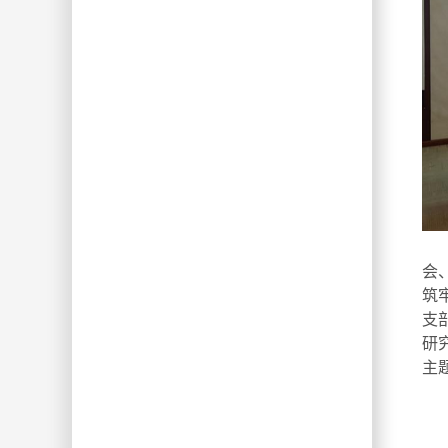
法
会
筑
支
研
主