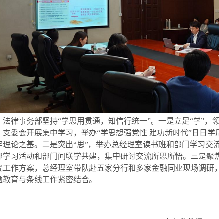
律事务部坚持“学思用贯通，知信行统一”。一是立足“学”，
、支委会开展集中学习，举办“学思想强党性 建功新时代”日日
牢理论之基。二是突出“思”，举办总经理室读书班和部门学习交
部学习活动和部门间联学共建，集中研讨交流所思所悟。三是聚焦
究工作方案，总经理室带队赴五家分行和多家金融同业现场调研，
题教育与条线工作紧密结合。