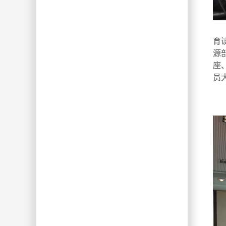
投
育
源
座
员