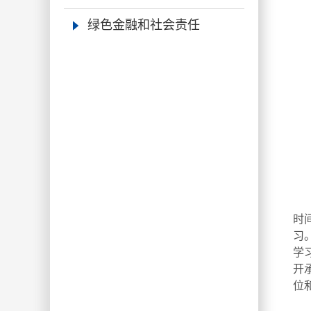
绿色金融和社会责任
资
时
习
学
开
位