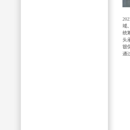
为
2
域
统
头
银
通