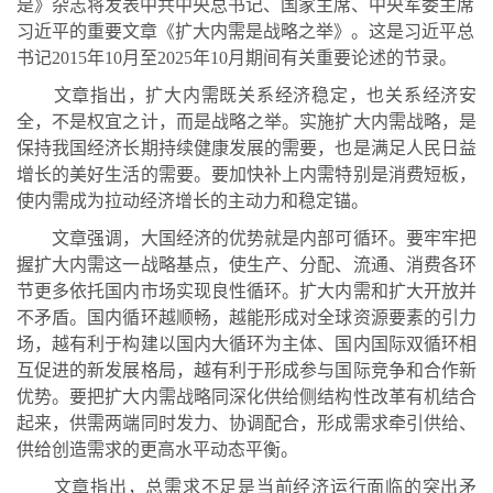
是》杂志将发表中共中央总书记、国家主席、中央军委主席
习近平的重要文章《扩大内需是战略之举》。这是习近平总
书记2015年10月至2025年10月期间有关重要论述的节录。
文章指出，扩大内需既关系经济稳定，也关系经济安
全，不是权宜之计，而是战略之举。实施扩大内需战略，是
保持我国经济长期持续健康发展的需要，也是满足人民日益
增长的美好生活的需要。要加快补上内需特别是消费短板，
使内需成为拉动经济增长的主动力和稳定锚。
文章强调，大国经济的优势就是内部可循环。要牢牢把
握扩大内需这一战略基点，使生产、分配、流通、消费各环
节更多依托国内市场实现良性循环。扩大内需和扩大开放并
不矛盾。国内循环越顺畅，越能形成对全球资源要素的引力
场，越有利于构建以国内大循环为主体、国内国际双循环相
互促进的新发展格局，越有利于形成参与国际竞争和合作新
优势。要把扩大内需战略同深化供给侧结构性改革有机结合
起来，供需两端同时发力、协调配合，形成需求牵引供给、
供给创造需求的更高水平动态平衡。
文章指出，总需求不足是当前经济运行面临的突出矛