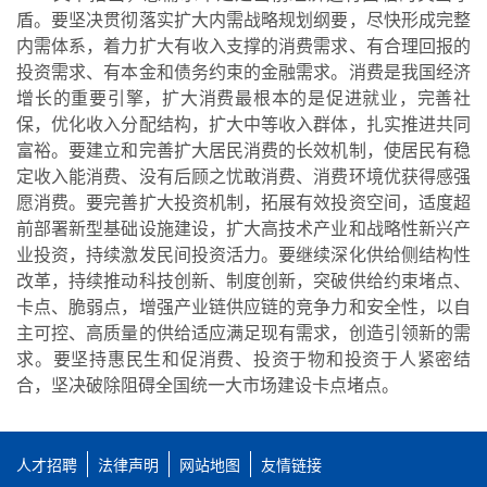
盾。要坚决贯彻落实扩大内需战略规划纲要，尽快形成完整
内需体系，着力扩大有收入支撑的消费需求、有合理回报的
投资需求、有本金和债务约束的金融需求。消费是我国经济
增长的重要引擎，扩大消费最根本的是促进就业，完善社
保，优化收入分配结构，扩大中等收入群体，扎实推进共同
富裕。要建立和完善扩大居民消费的长效机制，使居民有稳
定收入能消费、没有后顾之忧敢消费、消费环境优获得感强
愿消费。要完善扩大投资机制，拓展有效投资空间，适度超
前部署新型基础设施建设，扩大高技术产业和战略性新兴产
业投资，持续激发民间投资活力。要继续深化供给侧结构性
改革，持续推动科技创新、制度创新，突破供给约束堵点、
卡点、脆弱点，增强产业链供应链的竞争力和安全性，以自
主可控、高质量的供给适应满足现有需求，创造引领新的需
求。要坚持惠民生和促消费、投资于物和投资于人紧密结
合，坚决破除阻碍全国统一大市场建设卡点堵点。
人才招聘
法律声明
网站地图
友情链接