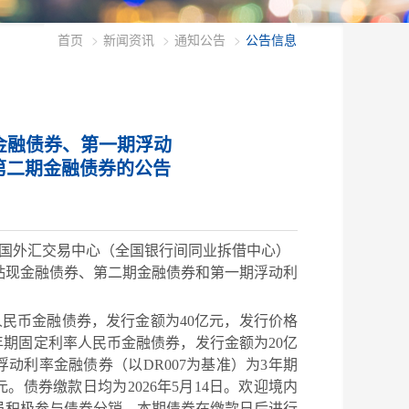
首页
新闻资讯
通知公告
公告信息
现金融债券、第一期浮动
和第二期金融债券的公告
国外汇交易中心（全国银行间同业拆借中心）
期贴现金融债券、第二期金融债券和第一期浮动利
人民币金融债券
，
发行金额
为
40亿元
，发行
价格
年期
固定利率人民币金融债券
，
发行金额
为
20亿
浮动利率金融债券（以DR007为基准）为3年期
2元。
债券缴款日
均
为
202
6
年
5
月
14
日。欢迎境内
员积极参与债券分销。
本
期债券在缴款日后进行