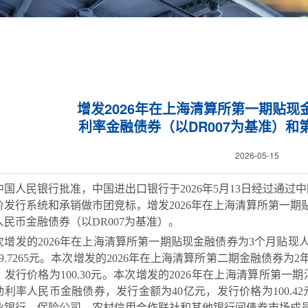
增发2026年在上海清算所第一期贴
利率金融债券（以DR007为基准）
2026-05-15
中国人民银行批准，中国进出口银行于
202
6
年
5
月
13
日经过通过
中
价发行
系统
和
承销做市团竞标
，
增发
2026年在上海清算所第一
人民币金融债券
（
以
DR007为基准）
。
次
增发
的
2026年在上海清算所第一期贴现金融债券为3个月贴现
9.7265元。
本次
增发的
2026年在上海清算所第二期金融债券为2
，发行
价格为
100.30元。
本次
增发
的
2026年在上海清算所第一期
动
利率人民币金融债券
，
发行金额
为
40亿元
，发行
价格
为
100.4
业银行、保险公司、农村信用合作联社和其他银行间债券市场成