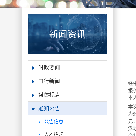
新闻资讯
时政要闻
口行新闻
经
报
媒体视点
率
通知公告
本
为
9
公告信息
元
浮
人才招聘
商