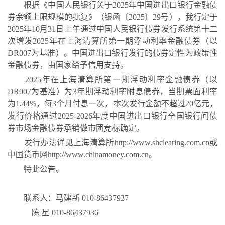
根据《中国人民银行关于
2025年中国进出口银行金融债
券余额上限规模的批复》（银函〔2025〕29号），我行定于
202
5
年
10月31
日上午通过中国人民银行债券发行系统
第十二
次增发
2025年在上海清算所第一期浮动利率金融债券（以
DR007为基准）
。中国进出口银行发行的债券定性为政策性
金融债券，由国家给予信用支持。
202
5
年在上海清算所第
一
期
浮动利率
金融债券
（
以
DR007为基准）
为
3
年期
浮动利率附息债券
，
当期票面利率
为
1.44%，每3个月付息一次，
本次
发行
金额不超过
20
亿元，
发行价格
通过
202
5
-202
6
年度
中国进出口银行全国银行间债
券市场金融债券承销做市团竞标确定。
发行办法详见
上海清算所
http://www.shclearing.com.cn
或
中国货币网
http://www.chinamoney.com.cn
。
特此公告。
联系人：
马建新
010-8643793
7
陈
星
010-8643793
6