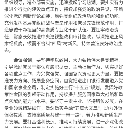
组织领导，精心部署实施，迅速掀起学习热潮。
要
扎实有力
推进全行党的建设重点工作，持续加强党的政治建设，不断
深化党的创新理论武装，增强党组织政治功能和组织功能，
充分发挥基层党组织战斗堡垒作用和党员先锋模范作用，打
造忠诚干净担当的高素质专业化干部队伍。
要
扛牢政治责
任，常态长效推进中央巡视整改和审计整改，纵深推进正风
肃纪反腐，锲而不舍
纠
“四风”树新风
，持续营造良好政治生
态。
会议强调
，要坚持学以致用，大力弘扬伟大建党精神，
引导激励党员干部认真履职尽责、主动担当作为，切实抓好
各项重点工作，为兴党强党、强国复兴贡献更大力量。
要
把
准发力方向、拓展业务空间，自觉把进出口银行发展融入党
和国家事业全局，制定实施好全行
“十五五”规划，发挥好政
策性金融的引领带动作用，
持续提升服务国家重大战略和重
点领域的能力与水平。
要
坚守主责主业、坚持错位发展，
在
专业领域精耕细作
，做深做实金融
“五篇大文章”，助力外贸
促稳提质，支持高质量共建“一带一路”，着力推动新质生产
力发展。
要
打基础利长远、推动可持续发展，进一步深化改