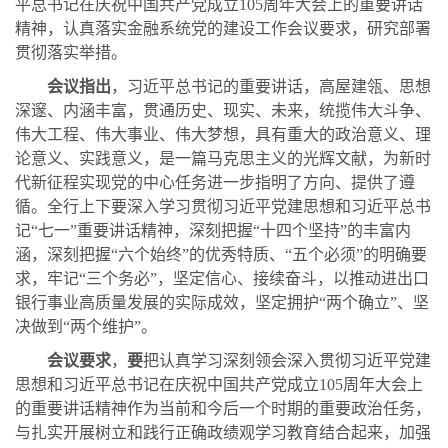
平总书记在庆祝中国共产党成立105周年大会上的重要讲话
精神，认真落实金融系统党的建设工作会议要求，研究部署
贯彻落实举措。
会议指出
，习近平总书记的重要讲话，高屋建瓴、思想
深邃、内涵丰富，贯通历史、现实、未来，统揽伟大斗争、
伟大工程、伟大事业、伟大梦想，具有重大的政治意义、理
论意义、实践意义，是一篇马克思主义的光辉文献，为新时
代新征程实现党的中心任务进一步指明了方向、提供了遵
循。全行上下要深入学习贯彻习近平党建思想和习近平总书
记
“七一”重要讲话精神，深刻把握“十四个坚持”的丰富内
涵，深刻把握“六个始终”的优秀特质、“五个必须”的明确要
求，牢记“三个务必”，坚定信心、接续奋斗，以推动进出口
银行事业高质量发展的实际成效，坚定拥护“
两个确立
”、坚
决做到“两个维护”
。
会议要求
，
要
把认真学习深刻领会深入贯彻习近平党建
思想和习近平总书记在庆祝中国共产党成立
105周年大会上
的重要讲话精神作为当前和今后一个时期的重要政治任务，
与扎实开展树立和践行正确政绩观学习教育结合起来，加强