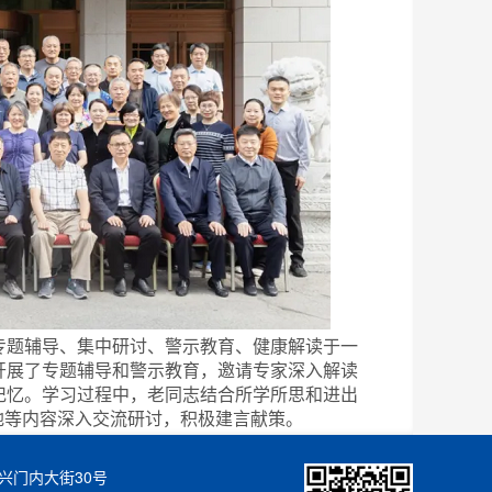
专题辅导、集中研讨、警示教育、健康解读于一
开展了专题辅导和警示教育，邀请专家深入解读
记忆。学习过程中，老同志结合所学所思和进出
落地等内容深入交流研讨，积极建言献策。
新时代发展的强大思想武器，也是指引政策性金
本色，坚持离岗不离党、退休不褪色、学习不掉
复兴门内大街30号