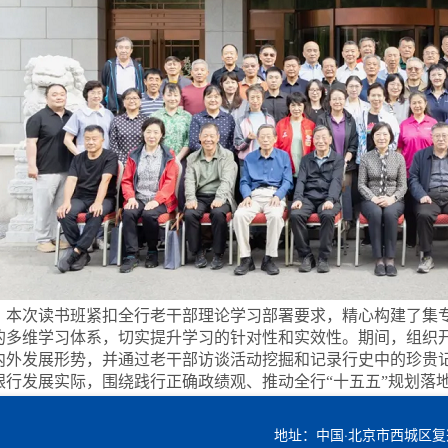
本次读书班紧扣全行老干部理论学习部署要求，精心构建了集
的多维学习体系，切实提升学习的针对性和实效性。期间，组织
内外发展形势，并通过老干部访谈活动挖掘和记录行史中的珍贵
银行发展实际，围绕践行正确政绩观、推动全行
“十五五”规划
老同志一致认为，习近平新时代中国特色社会主义思想是引领
高质量发展的行动指南。大家表示，将始终坚守对党忠诚的政治
地址：中国·北京市西城区