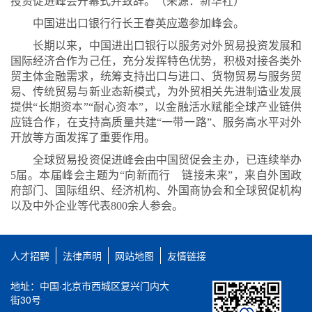
投资促进峰会开幕式并致辞。（来源：新华社）
中国进出口银行行长王春英应邀参加峰会。
长期以来，中国进出口银行以服务对外贸易投资发展和
国际经济合作为己任，充分发挥特色优势，积极对接各类外
贸主体金融需求，统筹支持出口与进口、货物贸易与服务贸
易、传统贸易与新业态新模式，为外贸相关先进制造业发展
提供
“
长期资本
”“
耐心资本
”
，以金融活水赋能全球产业链供
应链合作，在支持高质量共建
“
一带一路
”
、服务高水平对外
开放等方面发挥了重要作用。
全球贸易投资促进峰会由中国贸促会主办，已连续举办
5
届。本届峰会主题为
“
向新而行 链接未来
”
，来自外国政
府部门、国际组织、经济机构、外国商协会和全球贸促机构
以及中外企业等代表
800
余人参会。
人才招聘
法律声明
网站地图
友情链接
地址：中国·北京市西城区复兴门内大
街30号