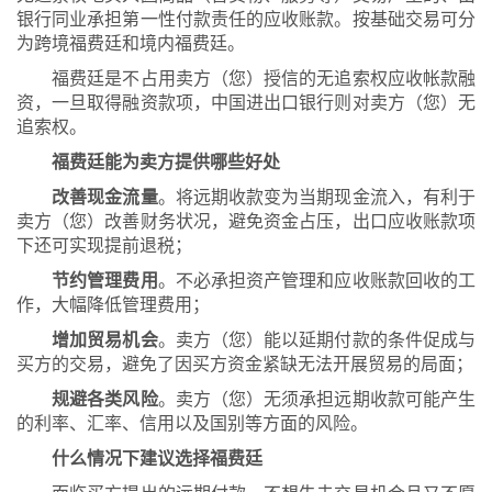
银行同业承担第一性付款责任的应收账款。按基础交易可分
为跨境福费廷和境内福费廷。
福费廷是不占用卖方（您）授信的无追索权应收帐款融
资，一旦取得融资款项，中国进出口银行则对卖方（您）无
追索权。
福费廷能为卖方提供哪些好处
改善现金流量
。将远期收款变为当期现金流入，有利于
卖方（您）改善财务状况，避免资金占压，出口应收账款项
下还可实现提前退税；
节约管理费用
。不必承担资产管理和应收账款回收的工
作，大幅降低管理费用；
增加贸易机会
。卖方（您）能以延期付款的条件促成与
买方的交易，避免了因买方资金紧缺无法开展贸易的局面；
规避各类风险
。卖方（您）无须承担远期收款可能产生
的利率、汇率、信用以及国别等方面的风险。
什么情况下建议选择福费廷