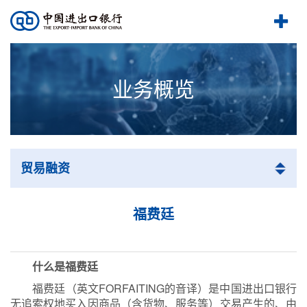
业务概览
贸易融资
福费廷
什么是福费廷
福费廷（英文FORFAITING的音译）是中国进出口银行
无追索权地买入因商品（含货物、服务等）交易产生的、由